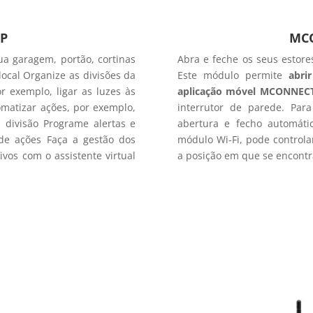
P
MC
a garagem, portão, cortinas
Abra e feche os seus estore
ocal Organize as divisões da
Este módulo permite
abri
r exemplo, ligar as luzes às
aplicação móvel MCONNEC
omatizar ações, por exemplo,
interrutor de parede. Par
a divisão Programe alertas e
abertura e fecho automáti
o de ações Faça a gestão dos
módulo Wi-Fi, pode controlar
tivos com o assistente virtual
a posição em que se encont